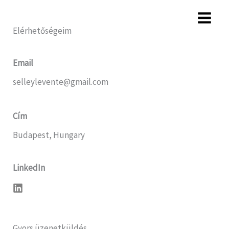
Skip
to
Elérhetőségeim
content
Email
selleylevente@gmail.com
Cím
Budapest, Hungary
LinkedIn
L
i
n
k
e
Gyors üzenetküldés